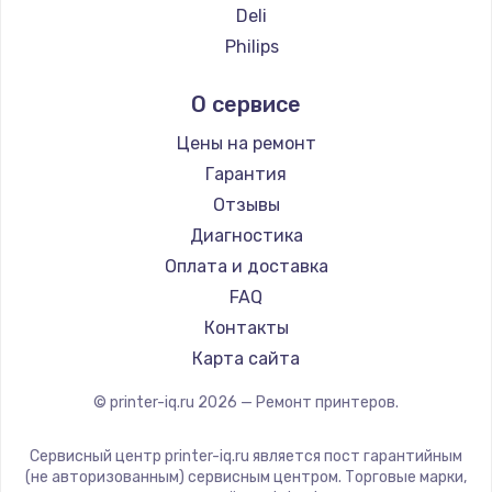
Deli
1200 руб.
Philips
Заказать
Kodak
О сервисе
Lexmark
Ремонт платы блока питания
Sharp
Цены на ремонт
800 руб.
TSC
Гарантия
Заказать
Fujitsu
Отзывы
Godex
Диагностика
Тюнинг динамиков
Оплата и доставка
4900 руб.
FAQ
Заказать
Контакты
Карта сайта
Ремонт криптомодуля
1100 руб.
© printer-iq.ru
2026
— Ремонт принтеров.
Заказать
Сервисный центр printer-iq.ru является пост гарантийным
(не авторизованным) сервисным центром. Торговые марки,
Ремонт (замена) кнопок, индикаторов, разъемов