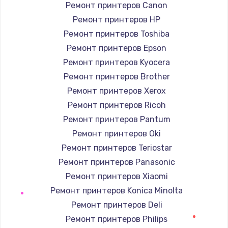
Устранение короткого замыкания
Ремонт принтеров Canon
1400 руб.
Ремонт принтеров HP
Заказать
Ремонт принтеров Toshiba
Ремонт принтеров Epson
Восстановление после падения
Ремонт принтеров Kyocera
2900 руб.
Ремонт принтеров Brother
Заказать
Ремонт принтеров Xerox
Ремонт принтеров Ricoh
Пайка и ремонт платы брелка
Ремонт принтеров Pantum
1800 руб.
Ремонт принтеров Oki
Заказать
Ремонт принтеров Teriostar
Ремонт принтеров Panasonic
Программирование АТС
Ремонт принтеров Xiaomi
4900 руб.
Ремонт принтеров Konica Minolta
Заказать
Ремонт принтеров Deli
Ремонт принтеров Philips
Замена корпусных элементов