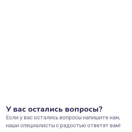
Заказать
Выход из строя электронных деталей
вследствие перегрева
880 руб.
Заказать
Ремонт динамиков
1400 руб.
Заказать
Ремонт выходных цепей усиления (для активных
сабвуферов)
1300 руб.
У вас остались вопросы?
Заказать
Если у вас остались вопросы напишите нам,
наши специалисты с радостью ответят вам!
Ремонт предварительных цепей усиления (для