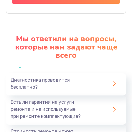
Заказать
Прошивка
1200 руб.
Мы ответили на вопросы,
Заказать
которые нам задают чаще
всего
Ремонт блока питания
2150 руб.
Заказать
Диагностика проводится
бесплатно?
Замена датчика
570 руб.
Есть ли гарантия на услуги
Заказать
ремонта и на используемые
при ремонте комплектующие?
Замена шнура
370 руб.
Стоимость ремонта может