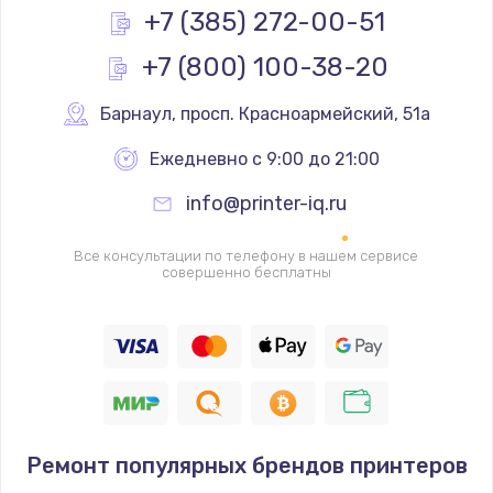
Простой ремонт основной платы
+7 (385) 272-00-51
2400 руб.
+7 (800) 100-38-20
Заказать
Барнаул
,
 просп. Красноармейский, 51а
Восстановление после попадания влаги
Ежедневно с 9:00 до 21:00
2800 руб.
Заказать
info@printer-iq.ru
Ремонт низкочастотных выходов ТВ-приставки
Все консультации по телефону в нашем сервисе
совершенно бесплатны
1900 руб.
Заказать
Замена основной платы
1900 руб.
Заказать
Ремонт популярных брендов принтеров